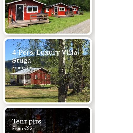
4-Pers. Luxury Villa
Stuga
From €58
Tent pits
From €22