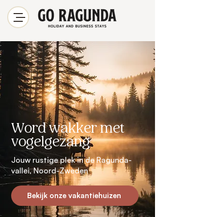
Word wakker met
vogelgezang
Jouw rustige plek in de Ragunda-
vallei, Noord-Zweden
Bekijk onze vakantiehuizen