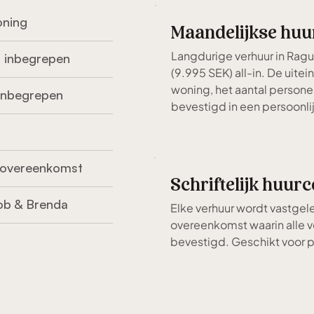
oning
Maandelijkse huu
Langdurige verhuur in Rag
g inbegrepen
(9.995 SEK) all-in. De uitei
woning, het aantal persone
 inbegrepen
bevestigd in een persoonlij
uurovereenkomst
Schriftelijk huur
ob & Brenda
Elke verhuur wordt vastgele
overeenkomst waarin alle 
bevestigd. Geschikt voor pa