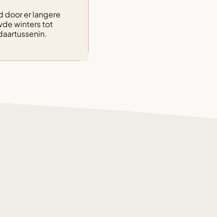
d door er langere
de winters tot
daartussenin.