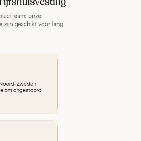
ijfshuisvesting
rojectteam: onze
 zijn geschikt voor lang
jk Noord-Zweden
mte om ongestoord