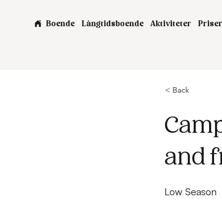
Boende
Långtidsboende
Aktiviteter
Prise
< Back
Campe
and 
Low Season