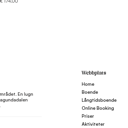
 € 174.00
Webbplats
Home
Boende
rådet. En lugn
 Ragundadalen
Långtidsboende
.
Online Booking
Priser
Aktiviteter