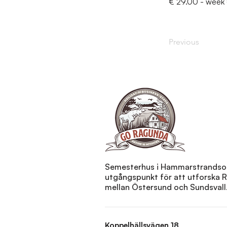
€ 29.00 - week
Previous
Semesterhus i Hammarstrandsom
utgångspunkt för att utforska
mellan Östersund och Sundsvall
Koppelhällsvägen 18