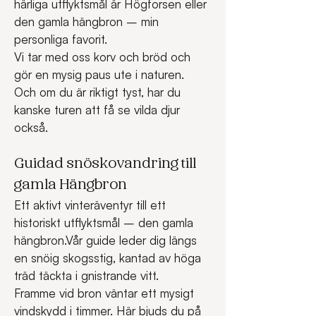
härliga utflyktsmål är Högforsen eller 
den gamla hängbron – min 
personliga favorit.
Vi tar med oss korv och bröd och 
gör en mysig paus ute i naturen. 
Och om du är riktigt tyst, har du 
kanske turen att få se vilda djur 
också.
Guidad snöskovandring till 
gamla Hängbron
Ett aktivt vinteräventyr till ett 
historiskt utflyktsmål – den gamla 
hängbron.Vår guide leder dig längs 
en snöig skogsstig, kantad av höga 
träd täckta i gnistrande vitt.
Framme vid bron väntar ett mysigt 
vindskydd i timmer. Här bjuds du på 