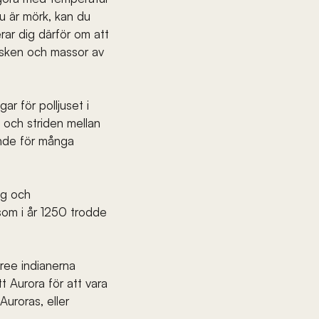
u är mörk, kan du 
rar dig därför om att 
nsken och massor av 
ar för polljuset i 
 och striden mellan 
ande för många 
ig och 
som i år 1250 trodde 
ree indianerna 
 Aurora för att vara 
Auroras, eller 