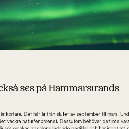
ckså ses på Hammarstrands
 kortare. Det här är från slutet av september till mars. Un
se det vackra naturfenomenet. Dessutom behöver det inte vara e
 ljuset orsakas av solens laddade partiklar och har inget at