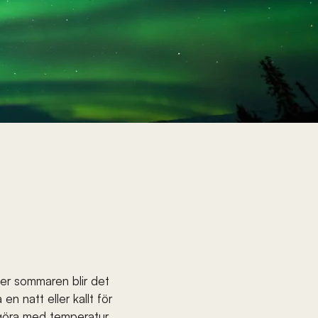
der sommaren blir det 
n natt eller kallt för 
t göra med temperatur 