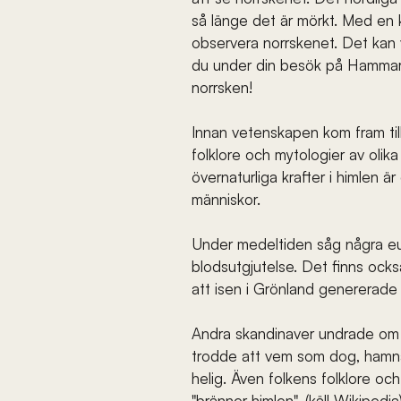
så länge det är mörkt. Med en k
observera norrskenet. Det kan v
du under din besök på Hammars
norrsken!
Innan vetenskapen kom fram till 
folklore och mytologier av olik
övernaturliga krafter i himlen
människor.
Under medeltiden såg några eu
blodsutgjutelse. Det finns ocks
att isen i Grönland genererade
Andra skandinaver undrade om de
trodde att vem som dog, hamnad
helig. Även folkens folklore och
"bränner himlen". (käll Wikipedia