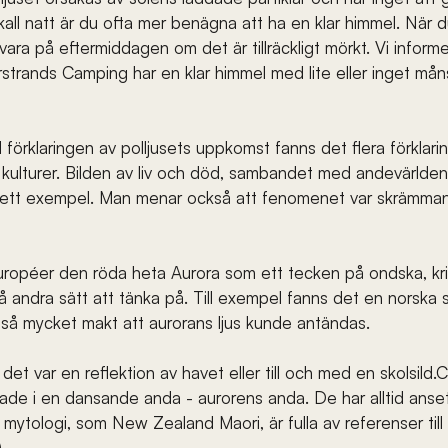
all natt är du ofta mer benägna att ha en klar himmel. När d
ara på eftermiddagen om det är tillräckligt mörkt. Vi informe
trands Camping har en klar himmel med lite eller inget må
förklaringen av polljusets uppkomst fanns det flera förklaring
a kulturer. Bilden av liv och död, sambandet med andevärlden
 är ett exempel. Man menar också att fenomenet var skrämm
ropéer den röda heta Aurora som ett tecken på ondska, kr
å andra sätt att tänka på. Till exempel fanns det en norska 
 så mycket makt att aurorans ljus kunde antändas.
t var en reflektion av havet eller till och med en skolsild.C
e i en dansande anda - aurorens anda. De har alltid ansett
 mytologi, som New Zealand Maori, är fulla av referenser till 
)