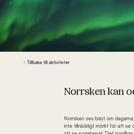
Tillbaka till aktiviteter
Norrsken kan o
Norrsken ses bäst om dagarna är
inte tillräckligt mörkt för att 
att se norrskenet. Det nordliga